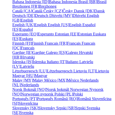
Bahasa Indonesia [ID]
Bahasa Indonesia
Brasil [BR]
Brasil
Brezhoneg [FR]
Brezhoneg
Català [CA]
Català
Česky [CZ]
Česky
Dansk [DK]
Dansk
Deutsch [DE]
Deutsch
Dhivehi [MV]
Dhivehi
English
[GB]
English
English [UK]
English
English [US]
English
Español
[ES]
Español
Esperanto [EO]
Esperanto
Estonian [EE]
Estonian
Euskara
[ES]
Euskara
Finnish [FI]
Finnish
Français [FR]
Français
Français
[QC]
Français
Gaeilge [IE]
Gaeilge
Galego [ES]
Galego
Hrvatski
[HR]
Hrvatski
Íslenska [IS]
Íslenska
Italiano [IT]
Italiano
Latviešu
[LV]
Latviešu
Lëtzebuergesch [LU]
Lëtzebuergesch
Lietuviu [LT]
Lietuviu
Magyar [HU]
Magyar
Malay [MY]
Malay
México [MX]
México
Nederlands
[NL]
Nederlands
Norsk Bokmål [NO]
Norsk bokmål
Norwegian Nynorsk
[NO]
Norwegian nynorsk
Polski [PL]
Polski
Português [PT]
Português
Română [RO]
Română
Slovenšcina
[SI]
Slovenšcina
Slovensky [SK]
Slovensky
Srpski [SR]
Srpski
Svenska
[SE]
Svenska