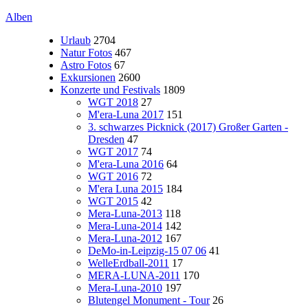
Alben
Urlaub
2704
Natur Fotos
467
Astro Fotos
67
Exkursionen
2600
Konzerte und Festivals
1809
WGT 2018
27
M'era-Luna 2017
151
3. schwarzes Picknick (2017) Großer Garten -
Dresden
47
WGT 2017
74
M'era-Luna 2016
64
WGT 2016
72
M'era Luna 2015
184
WGT 2015
42
Mera-Luna-2013
118
Mera-Luna-2014
142
Mera-Luna-2012
167
DeMo-in-Leipzig-15 07 06
41
WelleErdball-2011
17
MERA-LUNA-2011
170
Mera-Luna-2010
197
Blutengel Monument - Tour
26