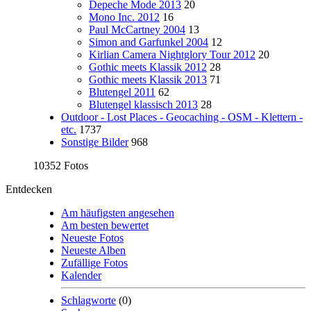
Depeche Mode 2013
20
Mono Inc. 2012
16
Paul McCartney 2004
13
Simon and Garfunkel 2004
12
Kirlian Camera Nightglory Tour 2012
20
Gothic meets Klassik 2012
28
Gothic meets Klassik 2013
71
Blutengel 2011
62
Blutengel klassisch 2013
28
Outdoor - Lost Places - Geocaching - OSM - Klettern -
etc.
1737
Sonstige Bilder
968
10352 Fotos
Entdecken
Am häufigsten angesehen
Am besten bewertet
Neueste Fotos
Neueste Alben
Zufällige Fotos
Kalender
Schlagworte
(0)