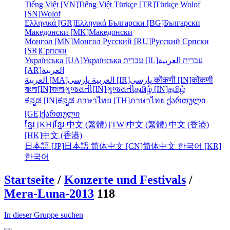
Tiếng Việt [VN]
Tiếng Việt
Türkçe [TR]
Türkçe
Wolof
[SN]
Wolof
Ελληνικά [GR]
Ελληνικά
Български [BG]
Български
Македонски [MK]
Македонски
Монгол [MN]
Монгол
Русский [RU]
Русский
Српски
[SR]
Српски
Українська [UA]
Українська
עברית [IL]
العربية
עברית
[AR]
العربية
العربية [MA]
العربية
پارسی [IR]
پارسی
कोंकणी [IN]
कोंकणी
বাংলা[IN]
বাংলা
ગુજરાતી[IN]
ગુજરાતી
தமிழ் [IN]
தமிழ்
ಕನ್ನಡ [IN]
ಕನ್ನಡ
ภาษาไทย [TH]
ภาษาไทย
ქართული
[GE]
ქართული
ខ្មែរ [KH]
ខ្មែរ
中文 (繁體) [TW]
中文 (繁體)
中文 (香港)
[HK]
中文 (香港)
日本語 [JP]
日本語
简体中文 [CN]
简体中文
한국어 [KR]
한국어
Startseite
/
Konzerte und Festivals
/
Mera-Luna-2013
118
In dieser Gruppe suchen