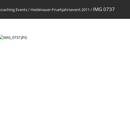
IMG 0737
ocaching Events
/
Heidenauer-Fruehjahrsevent-2011
/