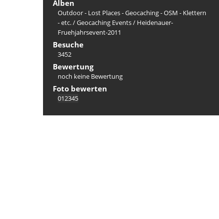
Alben
Outdoor - Lost Places - Geocaching - OSM - Klettern
- etc.
/
Geocaching Events
/
Heidenauer-
Fruehjahrsevent-2011
Besuche
3452
Bewertung
noch keine Bewertung
Foto bewerten