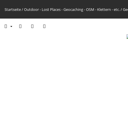
Startseite
/
Outdoor - Lost Places - Geocaching - OSM - Klettern - etc.
/
Ge