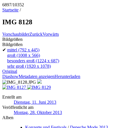
6897/10352
Startseite
/
IMG 8128
Vorschaubilder
Zurück
Vorwärts
Bildgrößen
Bildgrößen
✔
mittel
(792 x 445)
groß
(1008 x 566)
besonders groß
(1224 x 687)
sehr groß
(1920 x 1078)
Original
Diashow
Metadaten anzeigen
Herunterladen
Erstellt am
Dienstag, 11. Juni 2013
Veröffentlicht am
Montag, 28. Oktober 2013
Alben
Konzerte und Festivals
/
Depeche Mode 2013