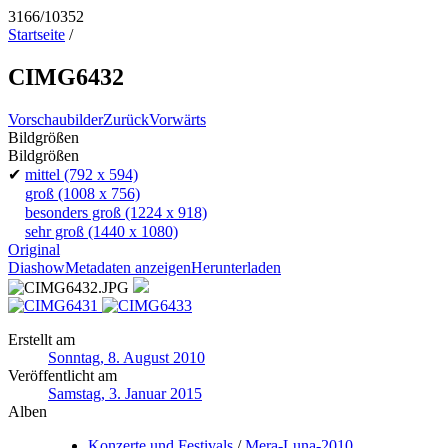
3166/10352
Startseite
/
CIMG6432
Vorschaubilder
Zurück
Vorwärts
Bildgrößen
Bildgrößen
✔
mittel
(792 x 594)
groß
(1008 x 756)
besonders groß
(1224 x 918)
sehr groß
(1440 x 1080)
Original
Diashow
Metadaten anzeigen
Herunterladen
Erstellt am
Sonntag, 8. August 2010
Veröffentlicht am
Samstag, 3. Januar 2015
Alben
Konzerte und Festivals
/
Mera-Luna-2010