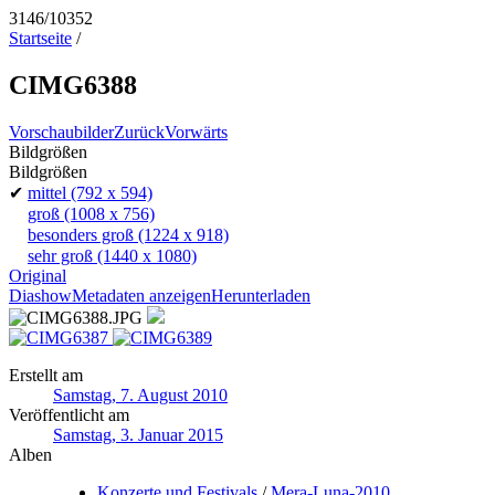
3146/10352
Startseite
/
CIMG6388
Vorschaubilder
Zurück
Vorwärts
Bildgrößen
Bildgrößen
✔
mittel
(792 x 594)
groß
(1008 x 756)
besonders groß
(1224 x 918)
sehr groß
(1440 x 1080)
Original
Diashow
Metadaten anzeigen
Herunterladen
Erstellt am
Samstag, 7. August 2010
Veröffentlicht am
Samstag, 3. Januar 2015
Alben
Konzerte und Festivals
/
Mera-Luna-2010