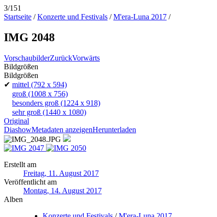
3/151
Startseite
/
Konzerte und Festivals
/
M'era-Luna 2017
/
IMG 2048
Vorschaubilder
Zurück
Vorwärts
Bildgrößen
Bildgrößen
✔
mittel
(792 x 594)
groß
(1008 x 756)
besonders groß
(1224 x 918)
sehr groß
(1440 x 1080)
Original
Diashow
Metadaten anzeigen
Herunterladen
Erstellt am
Freitag, 11. August 2017
Veröffentlicht am
Montag, 14. August 2017
Alben
Konzerte und Festivals
/
M'era-Luna 2017