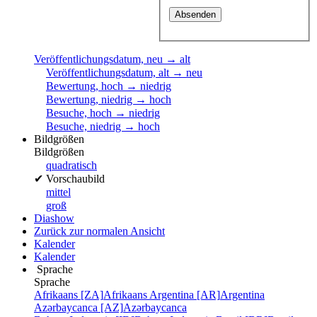
Veröffentlichungsdatum, neu → alt
Veröffentlichungsdatum, alt → neu
Bewertung, hoch → niedrig
Bewertung, niedrig → hoch
Besuche, hoch → niedrig
Besuche, niedrig → hoch
Bildgrößen
Bildgrößen
quadratisch
✔
Vorschaubild
mittel
groß
Diashow
Zurück zur normalen Ansicht
Kalender
Kalender
Sprache
Sprache
Afrikaans [ZA]
Afrikaans
Argentina [AR]
Argentina
Azərbaycanca [AZ]
Azərbaycanca