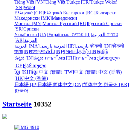
Tiếng Việt [VN]
Tiếng Việt
Türkçe [TR]
Türkçe
Wolof
[SN]
Wolof
Ελληνικά [GR]
Ελληνικά
Български [BG]
Български
Македонски [MK]
Македонски
Монгол [MN]
Монгол
Русский [RU]
Русский
Српски
[SR]
Српски
Українська [UA]
Українська
עברית [IL]
العربية
עברית
[AR]
العربية
العربية [MA]
العربية
پارسی [IR]
پارسی
कोंकणी [IN]
कोंकणी
বাংলা[IN]
বাংলা
ગુજરાતી[IN]
ગુજરાતી
தமிழ் [IN]
தமிழ்
ಕನ್ನಡ [IN]
ಕನ್ನಡ
ภาษาไทย [TH]
ภาษาไทย
ქართული
[GE]
ქართული
ខ្មែរ [KH]
ខ្មែរ
中文 (繁體) [TW]
中文 (繁體)
中文 (香港)
[HK]
中文 (香港)
日本語 [JP]
日本語
简体中文 [CN]
简体中文
한국어 [KR]
한국어
Startseite
10352