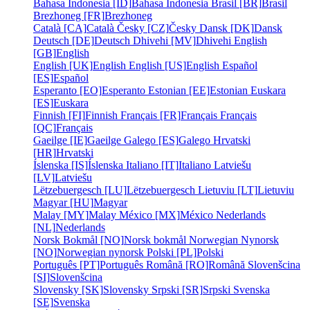
Bahasa Indonesia [ID]
Bahasa Indonesia
Brasil [BR]
Brasil
Brezhoneg [FR]
Brezhoneg
Català [CA]
Català
Česky [CZ]
Česky
Dansk [DK]
Dansk
Deutsch [DE]
Deutsch
Dhivehi [MV]
Dhivehi
English
[GB]
English
English [UK]
English
English [US]
English
Español
[ES]
Español
Esperanto [EO]
Esperanto
Estonian [EE]
Estonian
Euskara
[ES]
Euskara
Finnish [FI]
Finnish
Français [FR]
Français
Français
[QC]
Français
Gaeilge [IE]
Gaeilge
Galego [ES]
Galego
Hrvatski
[HR]
Hrvatski
Íslenska [IS]
Íslenska
Italiano [IT]
Italiano
Latviešu
[LV]
Latviešu
Lëtzebuergesch [LU]
Lëtzebuergesch
Lietuviu [LT]
Lietuviu
Magyar [HU]
Magyar
Malay [MY]
Malay
México [MX]
México
Nederlands
[NL]
Nederlands
Norsk Bokmål [NO]
Norsk bokmål
Norwegian Nynorsk
[NO]
Norwegian nynorsk
Polski [PL]
Polski
Português [PT]
Português
Română [RO]
Română
Slovenšcina
[SI]
Slovenšcina
Slovensky [SK]
Slovensky
Srpski [SR]
Srpski
Svenska
[SE]
Svenska