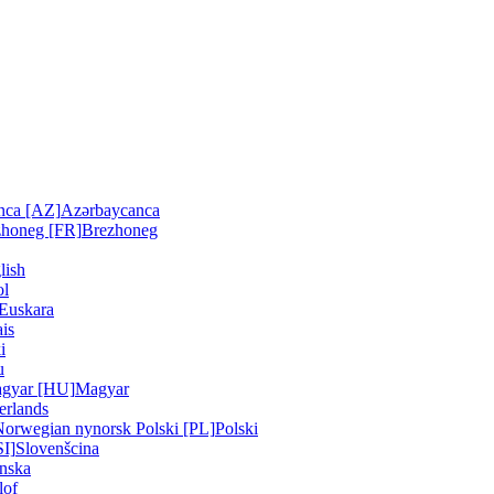
nca [AZ]
Azərbaycanca
zhoneg [FR]
Brezhoneg
lish
ol
Euskara
is
i
u
gyar [HU]
Magyar
erlands
Norwegian nynorsk
Polski [PL]
Polski
SI]
Slovenšcina
nska
lof