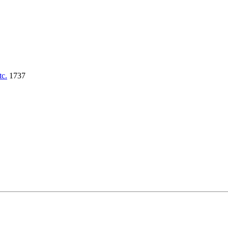
tc.
1737