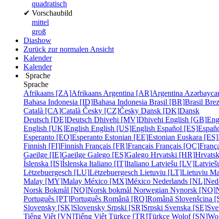
quadratisch
✔
Vorschaubild
mittel
groß
Diashow
Zurück zur normalen Ansicht
Kalender
Kalender
Sprache
Sprache
Afrikaans [ZA]
Afrikaans
Argentina [AR]
Argentina
Azərbayca
Bahasa Indonesia [ID]
Bahasa Indonesia
Brasil [BR]
Brasil
Bre
Català [CA]
Català
Česky [CZ]
Česky
Dansk [DK]
Dansk
Deutsch [DE]
Deutsch
Dhivehi [MV]
Dhivehi
English [GB]
Eng
English [UK]
English
English [US]
English
Español [ES]
Españ
Esperanto [EO]
Esperanto
Estonian [EE]
Estonian
Euskara [ES]
Finnish [FI]
Finnish
Français [FR]
Français
Français [QC]
França
Gaeilge [IE]
Gaeilge
Galego [ES]
Galego
Hrvatski [HR]
Hrvatsk
Íslenska [IS]
Íslenska
Italiano [IT]
Italiano
Latviešu [LV]
Latvieš
Lëtzebuergesch [LU]
Lëtzebuergesch
Lietuviu [LT]
Lietuviu
Ma
Malay [MY]
Malay
México [MX]
México
Nederlands [NL]
Ned
Norsk Bokmål [NO]
Norsk bokmål
Norwegian Nynorsk [NO]
Português [PT]
Português
Română [RO]
Română
Slovenšcina [
Slovensky [SK]
Slovensky
Srpski [SR]
Srpski
Svenska [SE]
Sve
Tiếng Việt [VN]
Tiếng Việt
Türkçe [TR]
Türkçe
Wolof [SN]
Wo