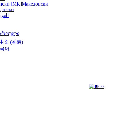
нски [MK]
Македонски
Српски
العرب
ართული
中文 (香港)
국어
4110