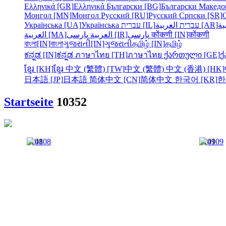
Ελληνικά [GR]
Ελληνικά
Български [BG]
Български
Македо
Монгол [MN]
Монгол
Русский [RU]
Русский
Српски [SR]
Українська [UA]
Українська
עברית [IL]
עברית
العربية [AR]
ية
العربية [MA]
العربية
پارسی [IR]
پارسی
कोंकणी [IN]
कोंकणी
বাংলা[IN]
বাংলা
ગુજરાતી[IN]
ગુજરાતી
தமிழ் [IN]
தமிழ்
ಕನ್ನಡ [IN]
ಕನ್ನಡ
ภาษาไทย [TH]
ภาษาไทย
ქართული [GE]
ქ
ខ្មែរ [KH]
ខ្មែរ
中文 (繁體) [TW]
中文 (繁體)
中文 (香港) [HK]
日本語 [JP]
日本語
简体中文 [CN]
简体中文
한국어 [KR]
한
Startseite
10352
4108
4109