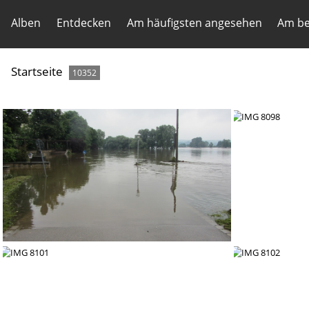
Alben
Entdecken
Am häufigsten angesehen
Am be
Startseite
10352
IMG 8097