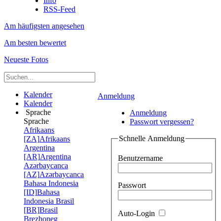
Info
RSS-Feed
Am häufigsten angesehen
Am besten bewertet
Neueste Fotos
Kalender
Anmeldung
Kalender
Sprache
Anmeldung
Sprache
Passwort vergessen?
Afrikaans
Schnelle Anmeldung
[ZA]
Afrikaans
Argentina
[AR]
Argentina
Benutzername
Azərbaycanca
[AZ]
Azərbaycanca
Bahasa Indonesia
Passwort
[ID]
Bahasa
Indonesia
Brasil
[BR]
Brasil
Auto-Login
Brezhoneg