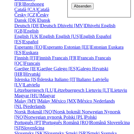
[FR]
Brezhoneg
Català [CA]
Català
Česky [CZ]
Česky
Dansk [DK]
Dansk
Deutsch [DE]
Deutsch
Dhivehi [MV]
Dhivehi
English
[GB]
English
English [UK]
English
English [US]
English
Español
[ES]
Español
Esperanto [EO]
Esperanto
Estonian [EE]
Estonian
Euskara
[ES]
Euskara
Finnish [FI]
Finnish
Français [FR]
Français
Français
[QC]
Français
Gaeilge [IE]
Gaeilge
Galego [ES]
Galego
Hrvatski
[HR]
Hrvatski
Íslenska [IS]
Íslenska
Italiano [IT]
Italiano
Latviešu
[LV]
Latviešu
Lëtzebuergesch [LU]
Lëtzebuergesch
Lietuviu [LT]
Lietuviu
Magyar [HU]
Magyar
Malay [MY]
Malay
México [MX]
México
Nederlands
[NL]
Nederlands
Norsk Bokmål [NO]
Norsk bokmål
Norwegian Nynorsk
[NO]
Norwegian nynorsk
Polski [PL]
Polski
Português [PT]
Português
Română [RO]
Română
Slovenšcina
[SI]
Slovenšcina
Slovensky [SK]
Slovensky
Srpski [SR]
Srpski
Svenska