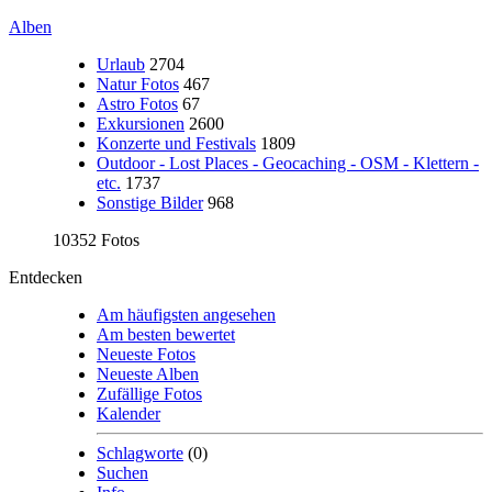
Alben
Urlaub
2704
Natur Fotos
467
Astro Fotos
67
Exkursionen
2600
Konzerte und Festivals
1809
Outdoor - Lost Places - Geocaching - OSM - Klettern -
etc.
1737
Sonstige Bilder
968
10352 Fotos
Entdecken
Am häufigsten angesehen
Am besten bewertet
Neueste Fotos
Neueste Alben
Zufällige Fotos
Kalender
Schlagworte
(0)
Suchen