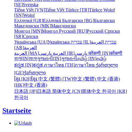
[SE]
Svenska
Tiếng Việt [VN]
Tiếng Việt
Türkçe [TR]
Türkçe
Wolof
[SN]
Wolof
Ελληνικά [GR]
Ελληνικά
Български [BG]
Български
Македонски [MK]
Македонски
Монгол [MN]
Монгол
Русский [RU]
Русский
Српски
[SR]
Српски
Українська [UA]
Українська
עברית [IL]
العربية
עברית
[AR]
العربية
العربية [MA]
العربية
پارسی [IR]
پارسی
कोंकणी [IN]
कोंकणी
বাংলা[IN]
বাংলা
ગુજરાતી[IN]
ગુજરાતી
தமிழ் [IN]
தமிழ்
ಕನ್ನಡ [IN]
ಕನ್ನಡ
ภาษาไทย [TH]
ภาษาไทย
ქართული
[GE]
ქართული
ខ្មែរ [KH]
ខ្មែរ
中文 (繁體) [TW]
中文 (繁體)
中文 (香港)
[HK]
中文 (香港)
日本語 [JP]
日本語
简体中文 [CN]
简体中文
한국어 [KR]
한국어
Startseite