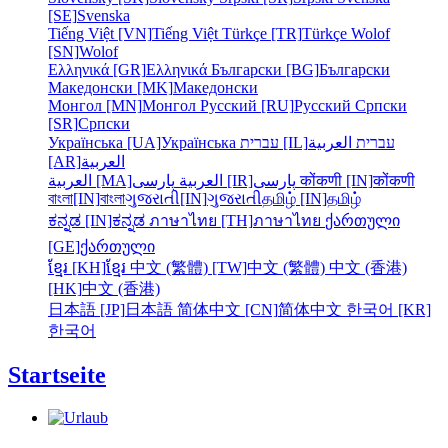
[SE]
Svenska
Tiếng Việt [VN]
Tiếng Việt
Türkçe [TR]
Türkçe
Wolof
[SN]
Wolof
Ελληνικά [GR]
Ελληνικά
Български [BG]
Български
Македонски [MK]
Македонски
Монгол [MN]
Монгол
Русский [RU]
Русский
Српски
[SR]
Српски
Українська [UA]
Українська
עברית [IL]
العربية
עברית
[AR]
العربية
العربية [MA]
العربية
پارسی [IR]
پارسی
कोंकणी [IN]
कोंकणी
বাংলা[IN]
বাংলা
ગુજરાતી[IN]
ગુજરાતી
தமிழ் [IN]
தமிழ்
ಕನ್ನಡ [IN]
ಕನ್ನಡ
ภาษาไทย [TH]
ภาษาไทย
ქართული
[GE]
ქართული
ខ្មែរ [KH]
ខ្មែរ
中文 (繁體) [TW]
中文 (繁體)
中文 (香港)
[HK]
中文 (香港)
日本語 [JP]
日本語
简体中文 [CN]
简体中文
한국어 [KR]
한국어
Startseite