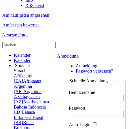
Info
RSS-Feed
Am häufigsten angesehen
Am besten bewertet
Neueste Fotos
Kalender
Anmeldung
Kalender
Sprache
Anmeldung
Sprache
Passwort vergessen?
Afrikaans
Schnelle Anmeldung
[ZA]
Afrikaans
Argentina
[AR]
Argentina
Benutzername
Azərbaycanca
[AZ]
Azərbaycanca
Bahasa Indonesia
Passwort
[ID]
Bahasa
Indonesia
Brasil
[BR]
Brasil
Auto-Login
Brezhoneg