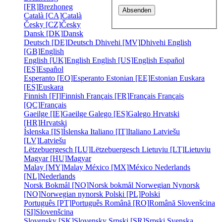
[FR]
Brezhoneg
Català [CA]
Català
Česky [CZ]
Česky
Dansk [DK]
Dansk
Deutsch [DE]
Deutsch
Dhivehi [MV]
Dhivehi
English
[GB]
English
English [UK]
English
English [US]
English
Español
[ES]
Español
Esperanto [EO]
Esperanto
Estonian [EE]
Estonian
Euskara
[ES]
Euskara
Finnish [FI]
Finnish
Français [FR]
Français
Français
[QC]
Français
Gaeilge [IE]
Gaeilge
Galego [ES]
Galego
Hrvatski
[HR]
Hrvatski
Íslenska [IS]
Íslenska
Italiano [IT]
Italiano
Latviešu
[LV]
Latviešu
Lëtzebuergesch [LU]
Lëtzebuergesch
Lietuviu [LT]
Lietuviu
Magyar [HU]
Magyar
Malay [MY]
Malay
México [MX]
México
Nederlands
[NL]
Nederlands
Norsk Bokmål [NO]
Norsk bokmål
Norwegian Nynorsk
[NO]
Norwegian nynorsk
Polski [PL]
Polski
Português [PT]
Português
Română [RO]
Română
Slovenšcina
[SI]
Slovenšcina
Slovensky [SK]
Slovensky
Srpski [SR]
Srpski
Svenska