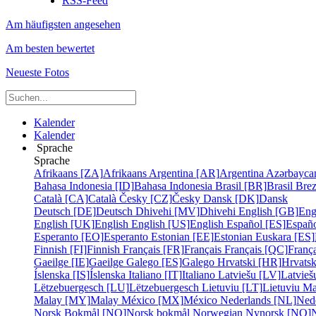
RSS-Feed
Am häufigsten angesehen
Am besten bewertet
Neueste Fotos
Kalender
Kalender
Sprache
Sprache
Afrikaans [ZA]
Afrikaans
Argentina [AR]
Argentina
Azərbayca
Bahasa Indonesia [ID]
Bahasa Indonesia
Brasil [BR]
Brasil
Bre
Català [CA]
Català
Česky [CZ]
Česky
Dansk [DK]
Dansk
Deutsch [DE]
Deutsch
Dhivehi [MV]
Dhivehi
English [GB]
Eng
English [UK]
English
English [US]
English
Español [ES]
Españ
Esperanto [EO]
Esperanto
Estonian [EE]
Estonian
Euskara [ES]
Finnish [FI]
Finnish
Français [FR]
Français
Français [QC]
França
Gaeilge [IE]
Gaeilge
Galego [ES]
Galego
Hrvatski [HR]
Hrvatsk
Íslenska [IS]
Íslenska
Italiano [IT]
Italiano
Latviešu [LV]
Latvieš
Lëtzebuergesch [LU]
Lëtzebuergesch
Lietuviu [LT]
Lietuviu
Ma
Malay [MY]
Malay
México [MX]
México
Nederlands [NL]
Ned
Norsk Bokmål [NO]
Norsk bokmål
Norwegian Nynorsk [NO]