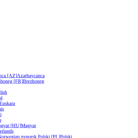
nca [AZ]
Azərbaycanca
zhoneg [FR]
Brezhoneg
lish
ol
Euskara
is
i
u
gyar [HU]
Magyar
erlands
Norwegian nynorsk
Polski [PL]
Polski