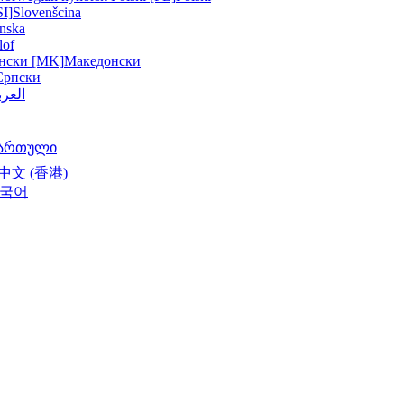
SI]
Slovenšcina
nska
lof
нски [MK]
Македонски
Српски
العرب
ართული
中文 (香港)
국어