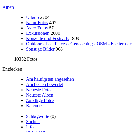
Alben
Urlaub
2704
Natur Fotos
467
Astro Fotos
67
Exkursionen
2600
Konzerte und Festivals
1809
Outdoor - Lost Places - Geocaching - OSM - Klettern - e
Sonstige Bilder
968
10352 Fotos
Entdecken
Am häufigsten angesehen
Am besten bewertet
Neueste Fotos
Neueste Alben
Zufällige Fotos
Kalender
Schlagworte
(0)
Suchen
Info