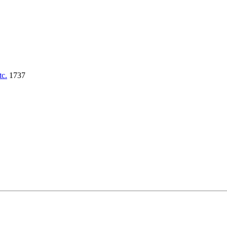
tc.
1737