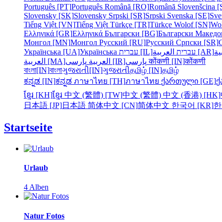
Português [PT]
Português
Română [RO]
Română
Slovenšcina [
Slovensky [SK]
Slovensky
Srpski [SR]
Srpski
Svenska [SE]
Sve
Tiếng Việt [VN]
Tiếng Việt
Türkçe [TR]
Türkçe
Wolof [SN]
Wo
Ελληνικά [GR]
Ελληνικά
Български [BG]
Български
Македо
Монгол [MN]
Монгол
Русский [RU]
Русский
Српски [SR]
Українська [UA]
Українська
עברית [IL]
עברית
العربية [AR]
ية
العربية [MA]
العربية
پارسی [IR]
پارسی
कोंकणी [IN]
कोंकणी
বাংলা[IN]
বাংলা
ગુજરાતી[IN]
ગુજરાતી
தமிழ் [IN]
தமிழ்
ಕನ್ನಡ [IN]
ಕನ್ನಡ
ภาษาไทย [TH]
ภาษาไทย
ქართული [GE]
ქ
ខ្មែរ [KH]
ខ្មែរ
中文 (繁體) [TW]
中文 (繁體)
中文 (香港) [HK]
日本語 [JP]
日本語
简体中文 [CN]
简体中文
한국어 [KR]
한
Startseite
Urlaub
4 Alben
Natur Fotos